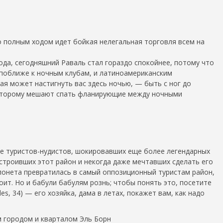
о полным ходом идет бойкая нелегальная торговля всем на
да, сегодняшний Раваль стал гораздо спокойнее, потому что
поближе к ночным клубам, и латиноамериканским
ая может настигнуть вас здесь ночью, — быть с ног до
оторому мешают спать фланирующие между ночными
е туристов-нудистов, шокировавших еще более легендарных
строивших этот район и некогда даже мечтавших сделать его
лонета превратилась в самый оппозиционный туристам район,
оит. Но и бабули бабулям рознь; чтобы понять это, посетите
es, 34) — его хозяйка, дама в летах, покажет вам, как надо
м городом и кварталом Эль Борн