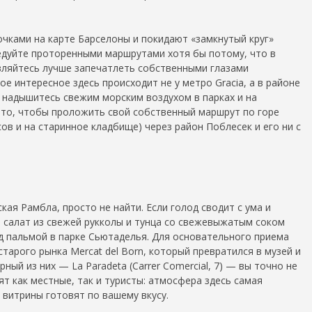
чками на карте Барселоны и покидают «замкнутый круг»
следуйте проторенными маршрутами хотя бы потому, что в
авляйтесь лучше запечатлеть собственными глазами
ое интересное здесь происходит не у метро Gracia, а в районе
оль надышитесь свежим морским воздухом в парках и на
а то, чтобы проложить свой собственный маршрут по горе
в и на старинное кладбище) через район Поблесек и его ни с
ая Рамбла, просто не найти. Если голод сводит с ума и
е салат из свежей рукколы и тунца со свежевыжатым соком
под пальмой в парке Сьютаделья. Для основательного приема
тарого рынка Mercat del Born, который превратился в музей и
ый из них — La Paradeta (Carrer Comercial, 7) — вы точно не
ят как местные, так и туристы: атмосфера здесь самая
витрины готовят по вашему вкусу.