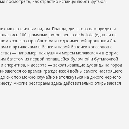
ами посмотреть, как страстно испанцы любят футбол.
икник с отличным видом. Правда, для этого вам придется
пастись 100 граммами jamón iberico de bellota (едва ли не
ляшом козьего сыра Garrotxa из одноименной провинции Ла-
ами и артишоками в банке и парой баночек консервов с
чества) — например, пахнущими морем моллюсками в форме
ежим багетом из первой попавшейся булочной и бутылочкой
е и аперитива, и десерта — захватывающие дух виды на город
анившегося со времен гражданской войны самого настоящего
е до сих пор можно случайно натолкнуться на дикого черного
ю сиесту: многие рестораны здесь действительно открываются