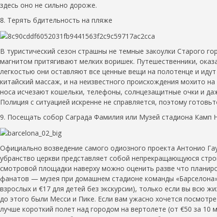
здесь оно не сильно дороже.
8. Терять бдительность на пляже
В туристический сезон страшны не темные закоулки Старого го
магнитом притягивают мелких воришек. Путешественники, оказа
легкостью они оставляют все ценные вещи на полотенце и идут 
китайский массаж, и на неизвестного происхождения мохито на
носа исчезают кошельки, телефоны, солнцезащитные очки и даж
Полиция с ситуацией искренне не справляется, поэтому готовьт
9. Посещать собор Саграда Фамилия или Музей стадиона Камп 
Официально возведение самого одиозного проекта Антонио Гауд
убранство церкви представляет собой непрекращающуюся строй
смотровой площадки наверху можно оценить разве что планиро
фанатов — музея при домашнем стадионе команды «Барселона»,
взрослых и €17 для детей без экскурсии), только если вы всю 
до этого были Месси и Пике. Если вам ужасно хочется посмотре
лучше короткий полет над городом на вертолете (от €50 за 10 м