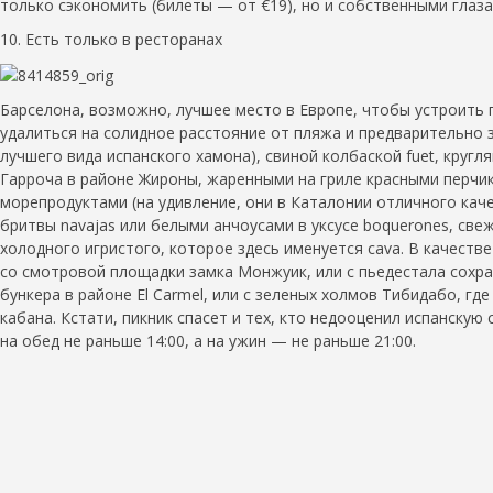
только сэкономить (билеты — от €19), но и собственными глаз
10. Есть только в ресторанах
Барселона, возможно, лучшее место в Европе, чтобы устроить п
удалиться на солидное расстояние от пляжа и предварительно за
лучшего вида испанского хамона), свиной колбаской fuet, круг
Гарроча в районе Жироны, жаренными на гриле красными перчик
морепродуктами (на удивление, они в Каталонии отличного ка
бритвы navajas или белыми анчоусами в уксусе boquerones, св
холодного игристого, которое здесь именуется cava. В качеств
со смотровой площадки замка Монжуик, или с пьедестала сохр
бункера в районе El Carmel, или с зеленых холмов Тибидабо, гд
кабана. Кстати, пикник спасет и тех, кто недооценил испанску
на обед не раньше 14:00, а на ужин — не раньше 21:00.