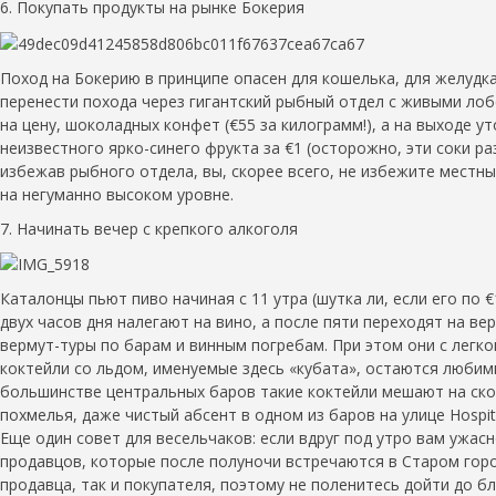
6. Покупать продукты на рынке Бокерия
Поход на Бокерию в принципе опасен для кошелька, для желудка
перенести похода через гигантский рыбный отдел с живыми лобс
на цену, шоколадных конфет (€55 за килограмм!), а на выходе у
неизвестного ярко-синего фрукта за €1 (осторожно, эти соки ра
избежав рыбного отдела, вы, скорее всего, не избежите местны
на негуманно высоком уровне.
7. Начинать вечер с крепкого алкоголя
Каталонцы пьют пиво начиная с 11 утра (шутка ли, если его по €
двух часов дня налегают на вино, а после пяти переходят на в
вермут-туры по барам и винным погребам. При этом они с легк
коктейли со льдом, именуемые здесь «кубата», остаются любим
большинстве центральных баров такие коктейли мешают на скор
похмелья, даже чистый абсент в одном из баров на улице Hospi
Еще один совет для весельчаков: если вдруг под утро вам ужасн
продавцов, которые после полуночи встречаются в Старом горо
продавца, так и покупателя, поэтому не поленитесь дойти до 