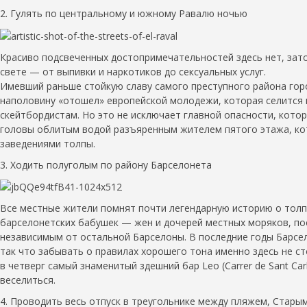
2. Гулять по центральному и южному Равалю ночью
Красиво подсвеченных достопримечательностей здесь нет, зат
свете — от выпивки и наркотиков до сексуальных услуг.
Имевший раньше стойкую славу самого преступного района горо
наполовину «отошел» европейской молодежи, которая селится 
скейтбордистам. Но это не исключает главной опасности, котор
головы облитым водой разъяренным жителем пятого этажа, к
заведениями толпы.
3. Ходить полуголым по району Барселонета
Все местные жители помнят почти легендарную историю о толп
барселонетских бабушек — жен и дочерей местных моряков, по
независимым от остальной Барселоны. В последние годы Барсе
так что забывать о правилах хорошего тона именно здесь не ст
в четверг самый знаменитый здешний бар Leo (Carrer de Sant Carl
веселиться.
4. Проводить весь отпуск в треугольнике между пляжем, Стары