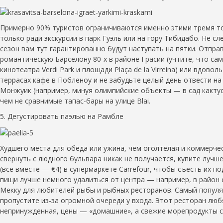
Примерно 90% туристов ограничиваются именно этими тремя то
только ради экскурсии в парк Гуэль или на гору Тибидабо. Не 
сезон вам тут гарантированно будут наступать на пятки. Отпр
романтическую Барселону 80-х в районе Грасии (учтите, что сам
кинотеатра Verdi Park и площади Plaça de la Virreina) или вдов
террасах кафе в Побленоу и не забудьте целый день отвести н
Монжуик (например, минуя олимпийские объекты — в сад кактусо
чем не сравнимые тапас-бары на улице Blai.
5. Дегустировать паэлью на Рамбле
Худшего места для обеда или ужина, чем оголтелая и коммерческ
свернуть с людного бульвара никак не получается, купите лучш
(все вместе — €4) в супермаркете Carrefour, чтобы съесть их 
пищи лучше немного удалиться от центра — например, в район с
Мекку для любителей рыбы и рыбных ресторанов. Самый популярн
пропустите из-за огромной очереди у входа. Этот ресторан люб
непринужденная, цены — «домашние», а свежие морепродукты с 