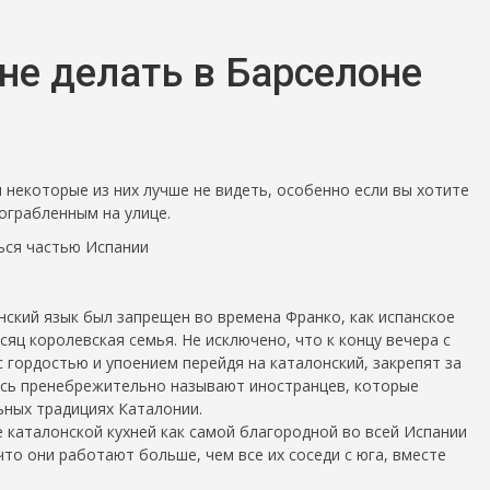
не делать в Барселоне
о
и некоторые из них лучше не видеть, особенно если вы хотите
ограбленным на улице.
ься частью Испании
нский язык был запрещен во времена Франко, как испанское
яц королевская семья. Не исключено, что к концу вечера с
 с гордостью и упоением перейдя на каталонский, закрепят за
десь пренебрежительно называют иностранцев, которые
льных традициях Каталонии.
 каталонской кухней как самой благородной во всей Испании
о они работают больше, чем все их соседи с юга, вместе