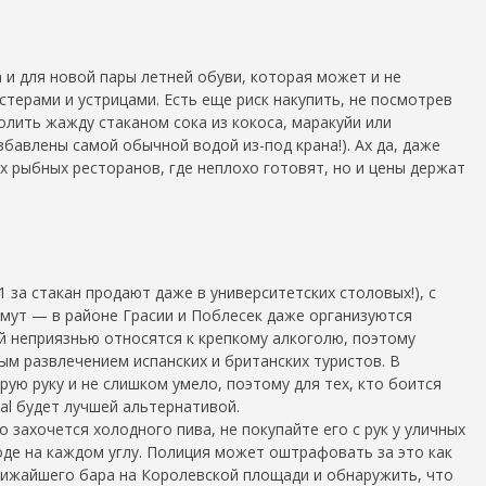
 и для новой пары летней обуви, которая может и не
терами и устрицами. Есть еще риск накупить, не посмотрев
толить жажду стаканом сока из кокоса, маракуйи или
збавлены самой обычной водой из-под крана!). Ах да, даже
х рыбных ресторанов, где неплохо готовят, но и цены держат
1 за стакан продают даже в университетских столовых!), с
ермут — в районе Грасии и Поблесек даже организуются
ой неприязнью относятся к крепкому алкоголю, поэтому
ым развлечением испанских и британских туристов. В
ую руку и не слишком умело, поэтому для тех, кто боится
tal будет лучшей альтернативой.
о захочется холодного пива, не покупайте его с рук у уличных
де на каждом углу. Полиция может оштрафовать за это как
ближайшего бара на Королевской площади и обнаружить, что