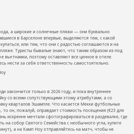
рода, а широкие и солнечные пляжи — они буквально
вшиеся в Барселоне впервые, выделяются тем, с какой
купаться, или тем, что они с радостью соглашаются и на
 пляже. Туристы бывалые знают, что таким образом из-под
е вьетнамки, поэтому оставляют все ценное в отеле.
есь нести за себя ответственность самостоятельно.
Ноу
и закончится только в 2026 году, и пока внутреннее
ку со всеми сопутствующими этому атрибутами, а со
вку кварталов Эшампле. Что касается Мекки футбольных
 то он, пожалуй, оправдает стоимость посещения (€23 для
жизнь искренне мечтали сфотографироваться в раздевалке, где
ть на собор Святого Семейства с необычного угла, купите
инут), а на Камп Ноу отправляйтесь на матч, чтобы не