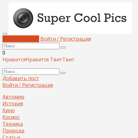
Добавить пост
Войти / Регистрация
0
Нравится
Нравится
Твит
Твит
Добавить пост
Войти / Регистрация
Автомир
История
Кино
Космос
Техника
Природа
Статьи