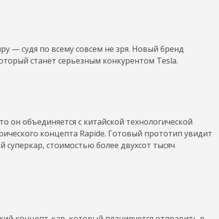
у — судя по всему совсем не зря. Новый бренд
оторый станет серьезным конкурентом Tesla.
то он объединяется с китайской технологической
рического концепта Rapide. Готовый прототип увидит
ый суперкар, стоимостью более двухсот тысяч
кий концепт-кар, который планируется отправить в