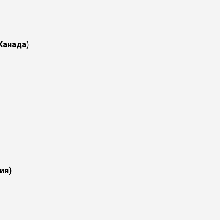
Канада)
ия)