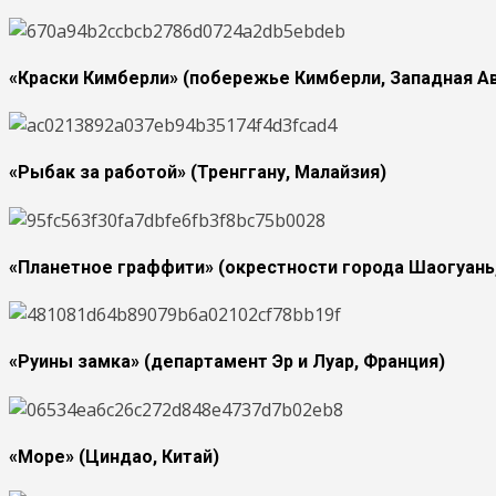
«Краски Кимберли» (побережье Кимберли, Западная А
«Рыбак за работой» (Тренггану, Малайзия)
«Планетное граффити» (окрестности города Шаогуань,
«Руины замка» (департамент Эр и Луар, Франция)
«Море» (Циндао, Китай)