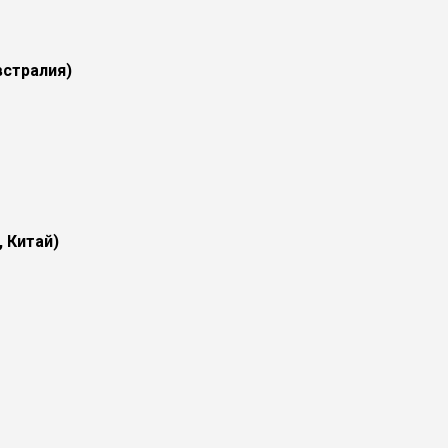
встралия)
 Китай)