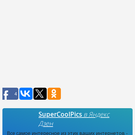
4
SuperCoolPics
в Яндекс
Дзен
Все самое интересное из этих ваших интернетов -