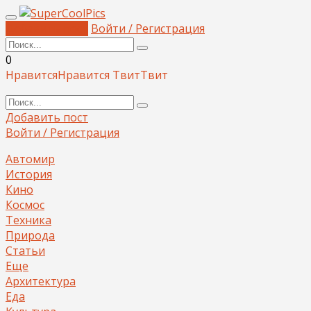
Добавить пост
Войти / Регистрация
0
Нравится
Нравится
Твит
Твит
Добавить пост
Войти / Регистрация
Автомир
История
Кино
Космос
Техника
Природа
Статьи
Еще
Архитектура
Еда