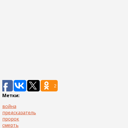
2
Метки:
война
предсказатель
пророк
смерть