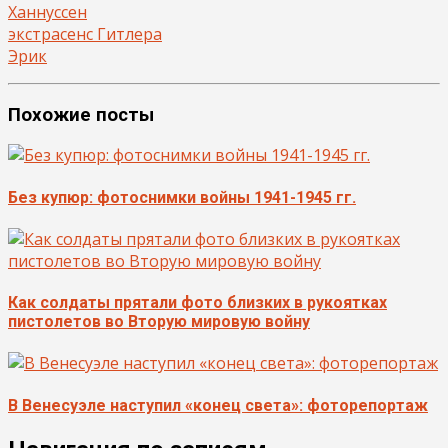
Ханнуссен
экстрасенс Гитлера
Эрик
Похожие посты
Без купюр: фотоснимки войны 1941-1945 гг.
Как солдаты прятали фото близких в рукоятках
пистолетов во Вторую мировую войну
В Венесуэле наступил «конец света»: фоторепортаж