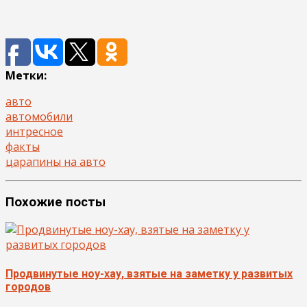
Метки:
авто
автомобили
интресное
факты
царапины на авто
Похожие посты
Продвинутые ноу-хау, взятые на заметку у развитых
городов