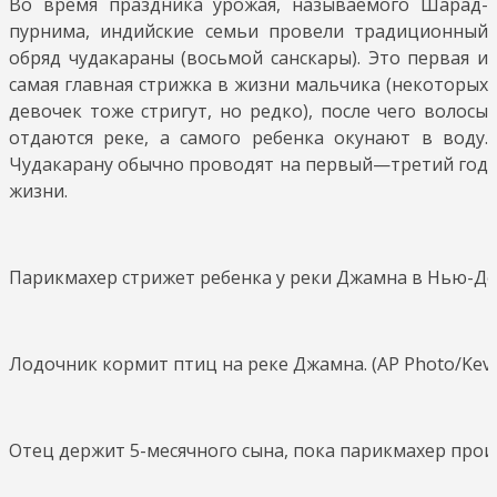
Во время праздника урожая, называемого Шарад-
пурнима, индийские семьи провели традиционный
обряд чудакараны (восьмой санскары). Это первая и
самая главная стрижка в жизни мальчика (некоторых
девочек тоже стригут, но редко), после чего волосы
отдаются реке, а самого ребенка окунают в воду.
Чудакарану обычно проводят на первый—третий год
жизни.
Парикмахер стрижет ребенка у реки Джамна в Нью-Дели
Лодочник кормит птиц на реке Джамна. (AP Photo/Kevin
Отец держит 5-месячного сына, пока парикмахер произв