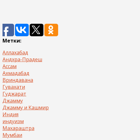
Метки:
Аллахабад
Андхра-Прадеш
Ассам
Ахмадабад
Вриндавана
Гувахати
Гуджарат
Джамму
Джамму и Кашмир
Индия
индуизм
Махараштра
Мумбаи