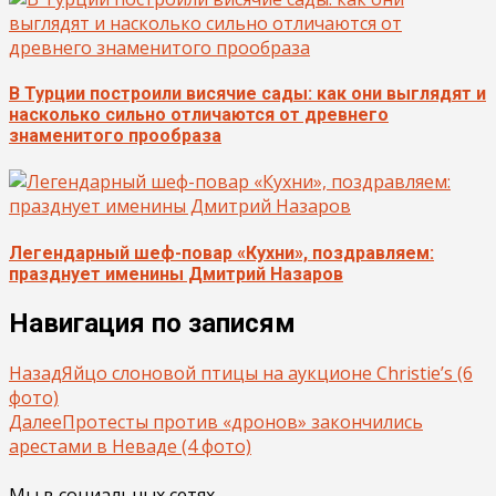
В Турции построили висячие сады: как они выглядят и
насколько сильно отличаются от древнего
знаменитого прообраза
Легендарный шеф-повар «Кухни», поздравляем:
празднует именины Дмитрий Назаров
Навигация по записям
Назад
Яйцо слоновой птицы на аукционе Christie’s (6
фото)
Далее
Протесты против «дронов» закончились
арестами в Неваде (4 фото)
Мы в социальных сетях