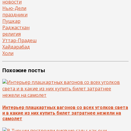
новости
Нью-Дели
праздники
Пушкар
Раджастхан
религия
Уттар-Прадеш
Хайдарабад
Холи
Похожие посты
Интерьер плацкартных вагонов со всех уголков света
и в какие из них купить билет затратнее нежели на
самолет