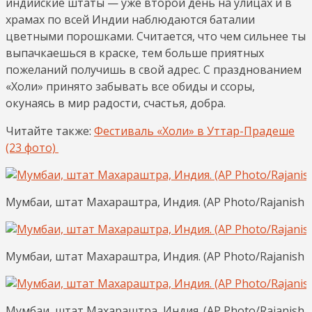
индийские штаты — уже второй день на улицах и в
храмах по всей Индии наблюдаются баталии
цветными порошками. Считается, что чем сильнее ты
выпачкаешься в краске, тем больше приятных
пожеланий получишь в свой адрес. С празднованием
«Холи» принято забывать все обиды и ссоры,
окунаясь в мир радости, счастья, добра.
Читайте также:
Фестиваль «Холи» в Уттар-Прадеше
(23 фото)
Мумбаи, штат Махараштра, Индия. (AP Photo/Rajanish 
Мумбаи, штат Махараштра, Индия. (AP Photo/Rajanish 
Мумбаи, штат Махараштра, Индия. (AP Photo/Rajanish 