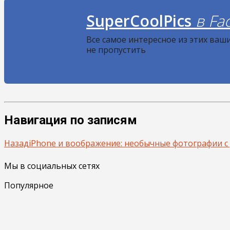
SuperCoolPics
в Fa
Все самое интересное из этих ваш
не пропустить
Навигация по записям
Назад
iPhone и воображение: необычные фотографии 
Мы в социальных сетях
Популярное