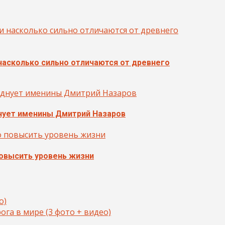
 насколько сильно отличаются от древнего
нует именины Дмитрий Назаров
повысить уровень жизни
о)
га в мире (3 фото + видео)