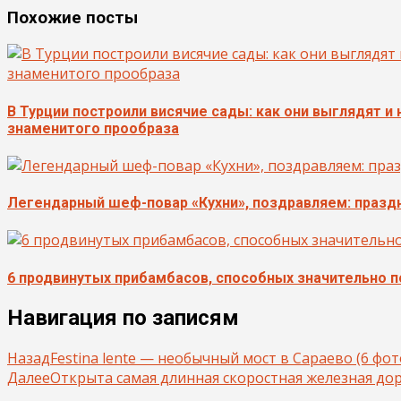
Похожие посты
В Турции построили висячие сады: как они выглядят и
знаменитого прообраза
Легендарный шеф-повар «Кухни», поздравляем: празд
6 продвинутых прибамбасов, способных значительно 
Навигация по записям
Назад
Festina lente — необычный мост в Сараево (6 фот
Далее
Открыта самая длинная скоростная железная доро