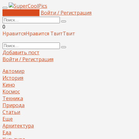
Добавить пост
Войти / Регистрация
0
Нравится
Нравится
Твит
Твит
Добавить пост
Войти / Регистрация
Автомир
История
Кино
Космос
Техника
Природа
Статьи
Еще
Архитектура
Еда