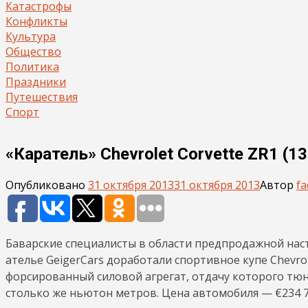
Катастрофы
Конфликты
Культура
Общество
Политика
Праздники
Путешествия
Спорт
«Каратель» Chevrolet Corvette ZR1 (1
Опубликовано
31 октября 2013
31 октября 2013
Автор
fa
Баварские специалисты в области предпродажной нас
ателье GeigerCars доработали спортивное купе Chevrol
форсированный силовой агрегат, отдачу которого тюн
столько же ньютон метров. Цена автомобиля — €234 7