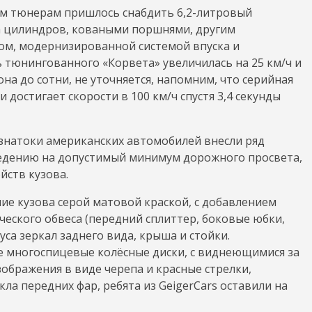
Н·м тюнерам пришлось снабдить 6,2-литровый
 цилиндров, коваными поршнями, другим
м, модернизированной системой впуска и
 тюнингованного «Корвета» увеличилась на 25 км/ч и
она до сотни, не уточняется, напомним, что серийная
достигает скорости в 100 км/ч спустя 3,4 секунды
знатоки американских автомобилей внесли ряд
ведению на допустимый минимум дорожного просвета,
йств кузова.
ие кузова серой матовой краской, с добавлением
ческого обвеса (передний сплиттер, боковые юбки,
са зеркал заднего вида, крыша и стойки.
 многоспицевые колёсные диски, с виднеющимися за
ображения в виде черепа и красные стрелки,
а передних фар, ребята из GeigerCars оставили на