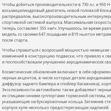
Чтобы добиться производительности в 730 л.с. и 950 
восьмицилиндровый двигатель новой головкой блока
распредвалом, высокопроизводительным интеркулеро
спортивной системой выпуска. Максимальная скорость
теперь составляет 355 км/ч. Улучшилось ли время разг
модель со своими 647 лошадьми и 819 ньютон метрами 
после старта.
Чтобы справиться с возросшей мощностью немецкие 
изменений в конструкцию подвески, что привело к с
и поспособствовали улучшению аэродинамических сво
Косметические обновления включают в себя оформлен
черных акцентов, в числе которых детали аэродинами
диффузор заднего бампера и спойлер багажника), корпу
Эксклюзивности автомобилю также добавляют черные
их спицами синими суппортами тормозной системы, из
указывающие на буксировочные кольца. Затемнив стекл
корпусе купе несколько предостерегающих надписей.