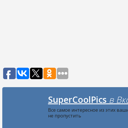
SuperCoolPics
в Вк
Все самое интересное из этих ваш
не пропустить