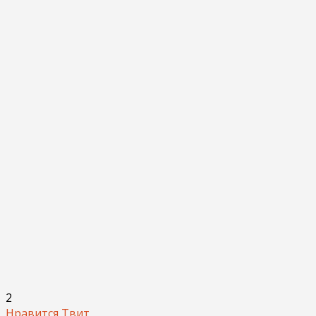
2
Нравится
Твит