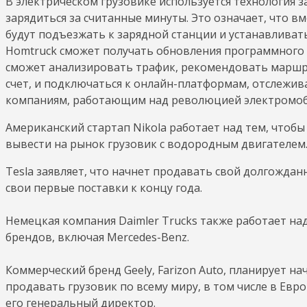
В электрическом грузовике используется технология 
зарядиться за считанные минуты. Это означает, что в
будут подъезжать к зарядной станции и устанавливать
Homtruck сможет получать обновления программного 
сможет анализировать трафик, рекомендовать маршр
счет, и подключаться к онлайн-платформам, отслежив
компаниям, работающим над революцией электромоби
Американский стартап Nikola работает над тем, чтобы 
вывести на рынок грузовик с водородным двигателем
Tesla заявляет, что начнет продавать свой долгожданн
свои первые поставки к концу года.
Немецкая компания Daimler Trucks также работает н
брендов, включая Mercedes-Benz.
Коммерческий бренд Geely, Farizon Auto, планирует на
продавать грузовик по всему миру, в том числе в Евр
его генеральный директор.