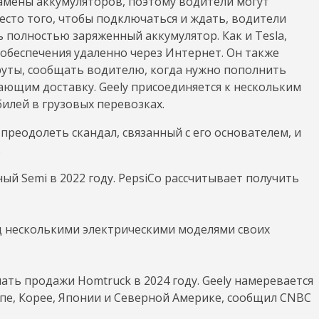
замены аккумуляторов, поэтому водители могут
место того, чтобы подключаться и ждать, водители
 полностью заряженный аккумулятор. Как и Tesla,
обеспечения удаленно через Интернет. Он также
уты, сообщать водителю, когда нужно пополнить
ающим доставку. Geely присоединяется к нескольким
лей в грузовых перевозках.
преодолеть скандал, связанный с его основателем, и
.
ый Semi в 2022 году. PepsiCo рассчитывает получить
ад несколькими электрическими моделями своих
чать продажи Homtruck в 2024 году. Geely намеревается
опе, Корее, Японии и Северной Америке, сообщил CNBC