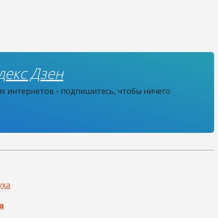
декс Дзен
их интернетов - подпишитесь, чтобы ничего
а