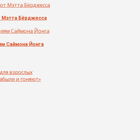
т Мэтта Бёрджесса
ям Саймона Йонга
для взрослых
забыли и гоняют»