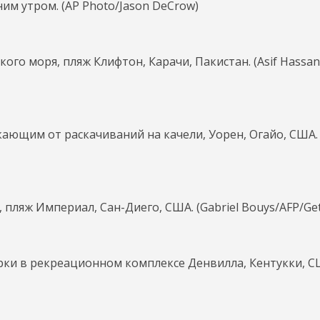
м утром. (AP Photo/Jason DeCrow)
го моря, пляж Клифтон, Карачи, Пакистан. (Asif Hassan
ающим от раскачиваний на качели, Уорен, Огайо, США. 
пляж Империал, Сан-Диего, США. (Gabriel Bouys/AFP/Get
ки в рекреационном комплексе Денвилла, Кентукки, СШ