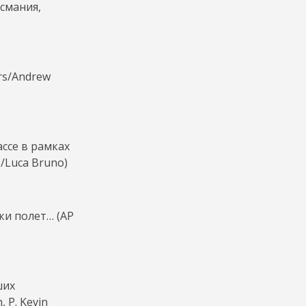
смания,
rs/Andrew
ассе в рамках
/Luca Bruno)
ки полет… (AP
ших
 P. Kevin