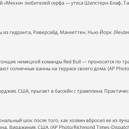
й «Мекки» любителей серфа — утеса Шипстерн-Блаф, Та
из гидранта, Риверсайд, Манхеттен, Нью-Йорк. (Reute
— гонщик немецкой команды Red Bull — проносится по тр
т солнечные ванны на террасе своего дома. (AP Photo
джия, США, прыгает в бассейн с трамплина. Практичес
нальный шок после того, как хозяин вбросил ее из луч
, Вирджиния, США. (AP Photo/Richmond Times-Dispatch,