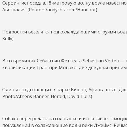
Серфингист оседлал 8-метровую волну возле известно
Австралия. (Reuters/andychiz.com/Handout)
Подростки веселятся под охлаждающими струями воды 
Kelly)
В то время как Себастьян Феттель (Sebastian Vettel) 
квалификации Гран-при Монако, две девушки принимаю
Один из отдыхающих в парке Бишоп, Афины, штат Джор
Photo/Athens Banner-Herald, David Tulis)
Собака перегрелась на солнышке и испытывает эмоцио
побуждений в охлаждающие воды реки Джеймс, Ричмонд