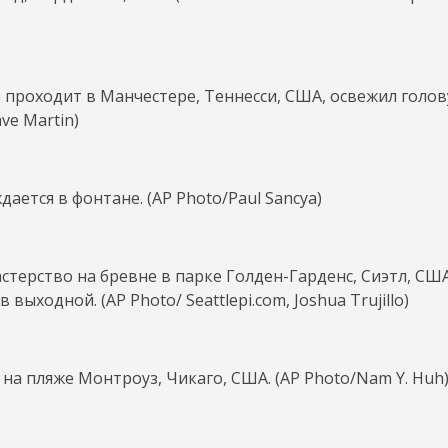
о проходит в Манчестере, Теннесси, США, освежил голо
ve Martin)
ается в фонтане. (AP Photo/Paul Sancya)
терство на бревне в парке Голден-Гарденс, Сиэтл, США
выходной. (AP Photo/ Seattlepi.com, Joshua Trujillo)
на пляже Монтроуз, Чикаго, США. (AP Photo/Nam Y. Huh