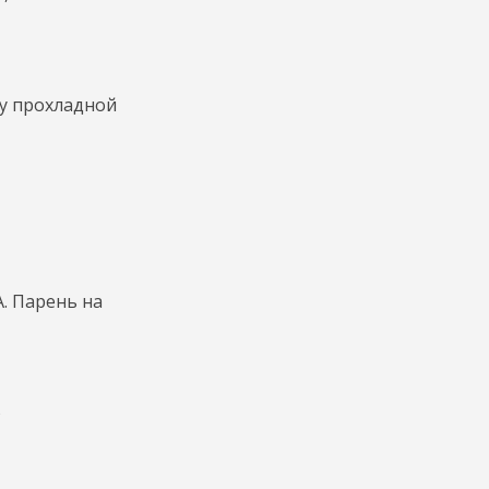
ву прохладной
. Парень на
)