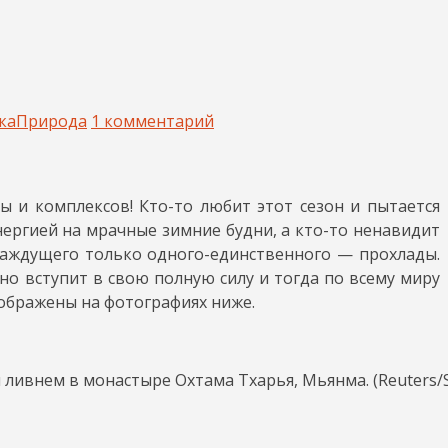
ка
Природа
1 комментарий
 и комплексов! Кто-то любит этот сезон и пытается
нергией на мрачные зимние будни, а кто-то ненавидит
аждущего только одного-единственного — прохлады.
оно вступит в свою полную силу и тогда по всему миру
ображены на фотографиях ниже.
ивнем в монастыре Охтама Тхарья, Мьянма. (Reuters/S