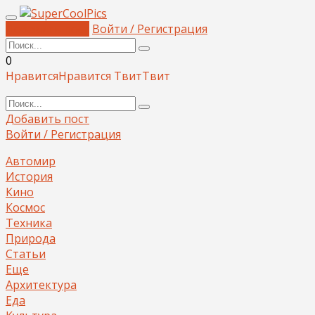
Добавить пост
Войти / Регистрация
0
Нравится
Нравится
Твит
Твит
Добавить пост
Войти / Регистрация
Автомир
История
Кино
Космос
Техника
Природа
Статьи
Еще
Архитектура
Еда