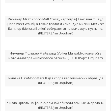
Инженер Мэтт Кросс (Matt Cross), картограф Ганс ван ‘т Вауд
(Hans van ‘t Woud), а также геолог и командир миссии Мелисса
Баттлер (Melissa Battler) собираются на вылазку в пустыню.
(REUTERS/Jim Urquhart)
Инженер Фолькер Майвальд (Volker Maiwald) с коллегой в
иллюминаторе «шлюзового отсека». (REUTERS/Jim Urquhart)
Вылазка EuroMoonMars B для сбора геологических образцов.
(REUTERS/Jim Urquhart)
Чилла Оргель на фоне скромной обители земных «марсиан».
(REUTERS/Jim Urquhart)