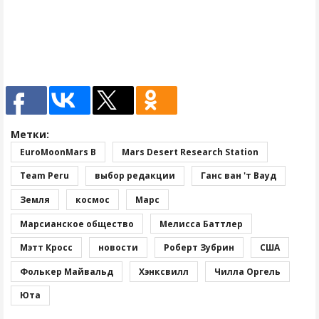
Метки:
EuroMoonMars B
Mars Desert Research Station
Team Peru
выбор редакции
Ганс ван 'т Вауд
Земля
космос
Марс
Марсианское общество
Мелисса Баттлер
Мэтт Кросс
новости
Роберт Зубрин
США
Фолькер Майвальд
Хэнксвилл
Чилла Оргель
Юта