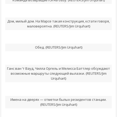
Команда возвращается на базу. (REUTERS/Jim Urquhart)
Дом, милый дом. На Марсе такая конструкция, кстати говоря,
маловероятна. (REUTERS/Jim Urquhart)
Обед. (REUTERS/Jim Urquhart)
Ганс ван ‘т Вауд, Чилла Оргель и Мелисса Баттлер обсуждают
возможные маршруты следующей вылазки. (REUTERS/Jim
Urquhart)
Имена на дверях — отметки былых резидентов станции.
(REUTERS/Jim Urquhart)