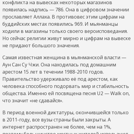
конфликта на вывесках некоторых магазинов
появилась надпись — 786. Она в цифровом значении
прославляет Аллаха. В противовес этим цифрам на
буддийских местах появились 969. И мьянманцы
ходили в магазины только своего вероисповедания.
Но сейчас религии живут мирно и цифрам на вывеске
не придают большого значения.
Самая известная женщина в мьянманской власти —
Аун Сан Су Чжи. Она находилась под домашним
арестом 15 лет в течении 1988-2010 годов.
Правительство удерживало её под арестом, как
человека способного подорвать мир и стабильность
общества. Именно ей посвящена песня U2 — Walk on,
что значит «не сдавайся».
В период военной диктатуры, окончившейся только
в 2011-году, все вузы страны были закрыты. А
интернет распространен не более, чем на 1%,
поэтому большинство местных жителей используют