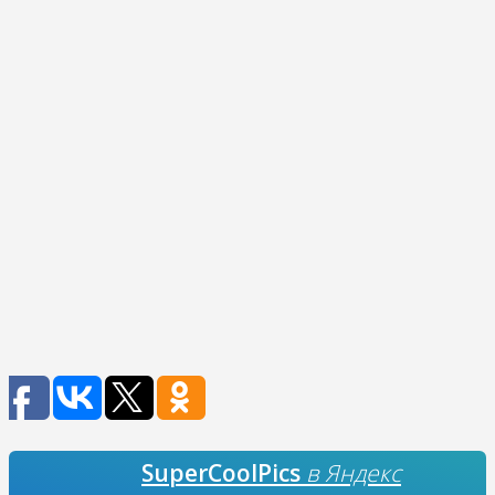
SuperCoolPics
в Яндекс