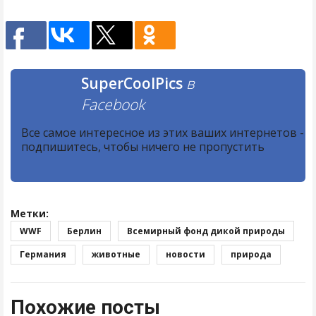
SuperCoolPics
в
Facebook
Все самое интересное из этих ваших интернетов -
подпишитесь, чтобы ничего не пропустить
Метки:
WWF
Берлин
Всемирный фонд дикой природы
Германия
животные
новости
природа
Похожие посты