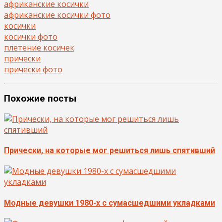
африканские косички
африканские косички фото
косички
косички фото
плетение косичек
прически
прически фото
Похожие посты
Прически, на которые мог решиться лишь спятивший
Модные девушки 1980-х с сумасшедшими укладками