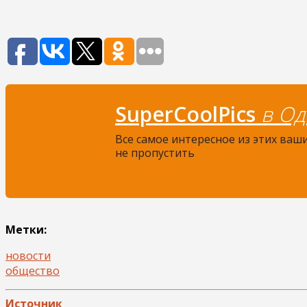
SuperCoolPics
в Од
Все самое интересное из этих ваш
не пропустить
Метки:
новости
общество
Источник