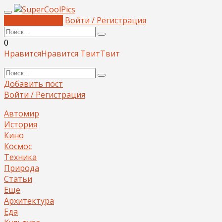
Добавить пост
Войти / Регистрация
0
Нравится
Нравится
Твит
Твит
Добавить пост
Войти / Регистрация
Автомир
История
Кино
Космос
Техника
Природа
Статьи
Еще
Архитектура
Еда