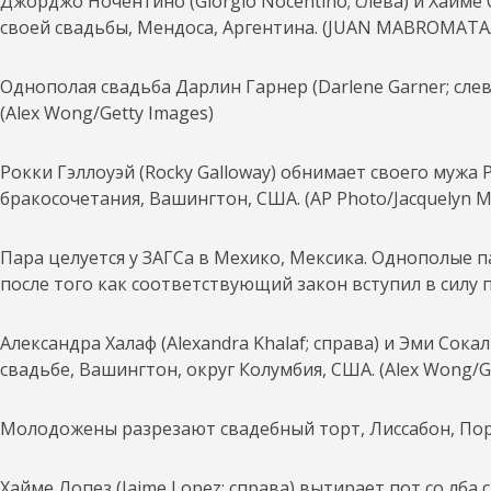
Джорджо Ночентино (Giorgio Nocentino; слева) и Хайме
своей свадьбы, Мендоса, Аргентина. (JUAN MABROMATA/
Однополая свадьба Дарлин Гарнер (Darlene Garner; слев
(Alex Wong/Getty Images)
Рокки Гэллоуэй (Rocky Galloway) обнимает своего мужа 
бракосочетания, Вашингтон, США. (AP Photo/Jacquelyn M
Пара целуется у ЗАГСа в Мехико, Мексика. Однополые 
после того как соответствующий закон вступил в силу п
Александра Халаф (Alexandra Khalaf; справа) и Эми Сок
свадьбе, Вашингтон, округ Колумбия, США. (Alex Wong/G
Молодожены разрезают свадебный торт, Лиссабон, Порт
Хайме Лопез (Jaime Lopez; справа) вытирает пот со лба