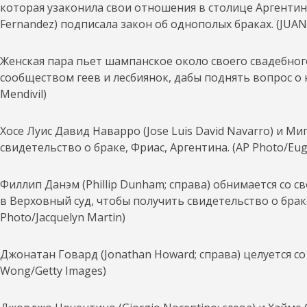
которая узаконила свои отношения в столице Аргентины
Fernandez) подписала закон об однополых браках. (JU
Женская пара пьет шампанское около своего свадебног
сообществом геев и лесбиянок, дабы поднять вопрос о 
Mendivil)
Хосе Луис Давид Наварро (Jose Luis David Navarro) и Ми
свидетельство о браке, Фриас, Аргентина. (AP Photo/Eug
Филлип Данэм (Phillip Dunham; справа) обнимается со с
в Верховный суд, чтобы получить свидетельство о бра
Photo/Jacquelyn Martin)
Джонатан Говард (Jonathan Howard; справа) целуется с
Wong/Getty Images)