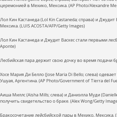
церемонией в Мехико, Мексика. (AP Photo/Alexandre Me
Лол Кин Кастанеда (Lol Kin Castaneda; справа) и Джудит
Мексика. (LUIS ACOSTA/AFP/Getty Images)
Лол Кин Кастанеда и Джудит Васкес стали первыми лес
Aponte)
Лесбийская пара держит свою дочку во время подачи бра
Хосе Мария Ди Белло (Jose Maria Di Bello; слева) одевае
Ушуая, Аргентина. (AP Photo/Government of Tierra del Fu
Аиша Миллс (Aisha Mills; слева) и Даниэлла Муди (Danie
получить свидетельство о браке. (Alex Wong/Getty Image
Бракосочетание лейсбийской пары в Мехико, Мексика. (