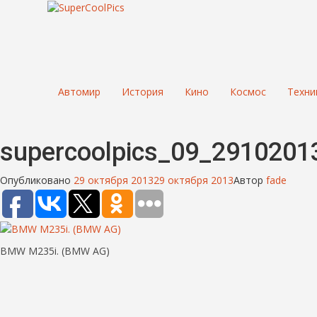
Автомир
История
Кино
Космос
Техни
supercoolpics_09_291020
Опубликовано
29 октября 2013
29 октября 2013
Автор
fade
BMW M235i. (BMW AG)