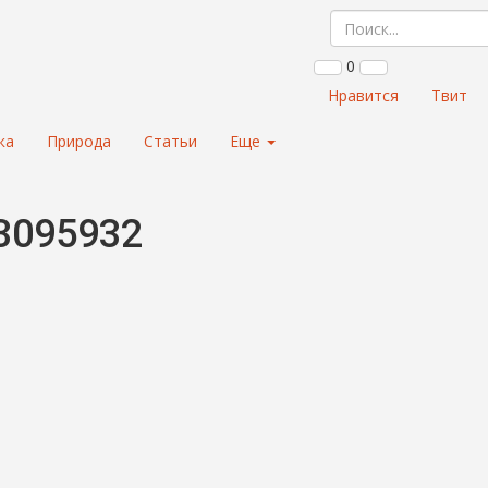
0
Нравится
Твит
ка
Природа
Статьи
Еще
13095932