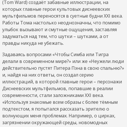
(Tom Ward) создаёт забавные иллюстрации, на
которых главные герои культовых диснеевских
мультфильмов переносятся в суетные будни ХХI века.
Работы Тома настолько неоднозначны, что помимо
улыбок вызывают и смутные ощущения, заставляя
задуматься над тем, что шутки – шутками, а от
правды никуда не убежать.
Задаваясь вопросами «Чтобы Симба или Тигра
делали в современном мире?» или же «Неужели люди
действительно пустят Питера Пэна в свою спальню?»
и, найдя на них ответы, он создал серию
иллюстраций, в которой главные герои – персонажи
Диснеевских мультфильмов, попавшие в реалии
современности, стали заложниками ХХI века.
«Используя знакомые всем образы с более тёмным
подтекстом, я попытался рассказать зрителю о
волнующих меня проблемах. Например, о цирках,
загрязнении окружающей среды, новомодных