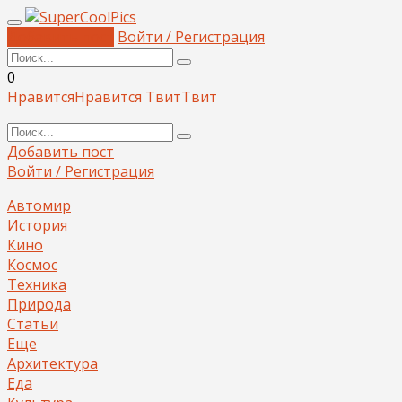
Добавить пост
Войти / Регистрация
0
Нравится
Нравится
Твит
Твит
Добавить пост
Войти / Регистрация
Автомир
История
Кино
Космос
Техника
Природа
Статьи
Еще
Архитектура
Еда