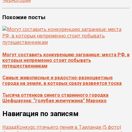
Похожие посты
Могут составить конкуренцию загранице: места РФ, в
которых непременно стоит побывать
путешественникам
Самые живописные и радостно-разноцветные
города на земле, в которых сразу развеется тоска
Тысяча оттенков синего старинного городка
Шефшауэна: “голубая жемчужина” Марокко
Навигация по записям
Назад
Конкурс птичьего пения в Таиланде (5 фото)