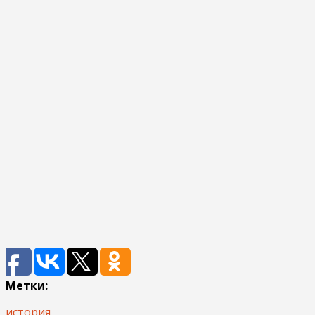
Метки:
история