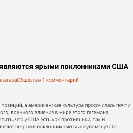
х являются ярыми поклонниками США
aterasu
Общество
1 комментарий
позиций, а американская культура просочилась почти
кого, военного влияния в мире этого гегемона
ить, что у США есть как противники, так и
 являются ярыми поклонниками вышеупомянутого