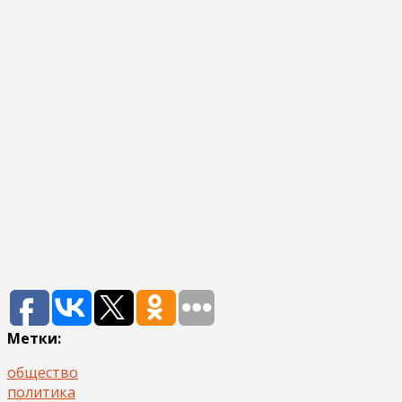
Метки:
общество
политика