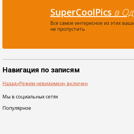
SuperCoolPics
в Од
Все самое интересное из этих ваш
не пропустить
Навигация по записям
Назад
«Режим невидимки» включен
Мы в социальных сетях
Популярное