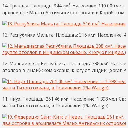
14. Гренада. Площадь: 344 км². Население: 110 000 че
архипелаге Малых Антильских островов в Карибском мо
13. Республика Мальта. Площадь: 316 км². Население: 45
12. Мальдивская Республика. Площадь: 298 км². Населе
атоллов в Индийском океане, к югу от Индии. (Sarah A
11. Ниуэ. Площадь: 261,46 км². Население: 1 398 чел.
части Тихого океана, в Полинезии. (Pia Waugh)