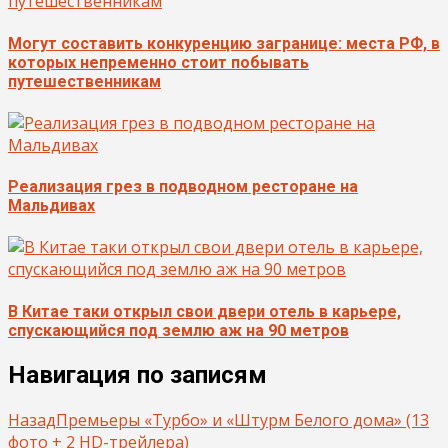
Могут составить конкуренцию загранице: места РФ, в
которых непременно стоит побывать
путешественникам
Реализация грез в подводном ресторане на
Мальдивах
В Китае таки открыл свои двери отель в карьере,
спускающийся под землю аж на 90 метров
Навигация по записям
Назад
Премьеры «Турбо» и «Штурм Белого дома» (13
фото + 2 HD-трейлера)