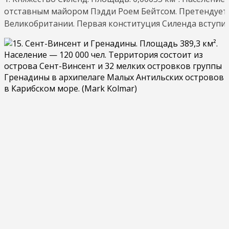
отставным майором Пэдди Роем Бейтсом. Претендует 
Великобритании. Первая конституция Силенда вступила