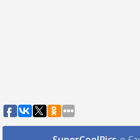
SuperCoolPics
в Fa