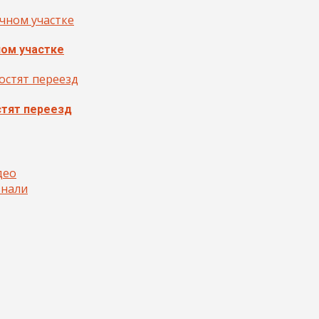
ном участке
стят переезд
део
знали