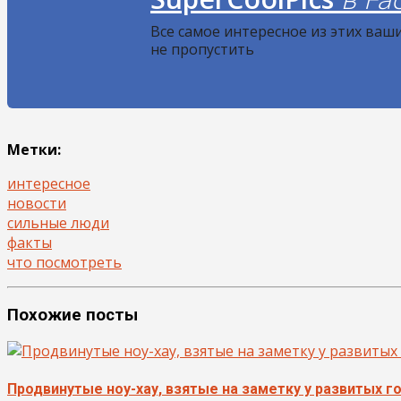
Все самое интересное из этих ваш
не пропустить
Метки:
интересное
новости
сильные люди
факты
что посмотреть
Похожие посты
Продвинутые ноу-хау, взятые на заметку у развитых г