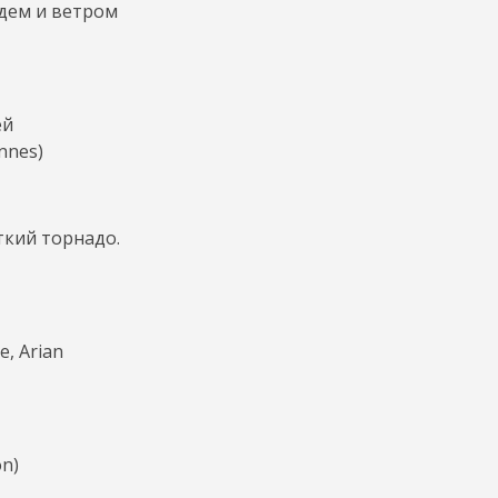
ждем и ветром
ей
nnes)
ткий торнадо.
, Arian
n)