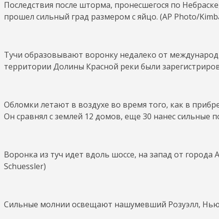
Последствия после шторма, пронесшегося по Небраске
прошел сильный град размером с яйцо. (AP Photo/Kimball 
Тучи образовывают воронку недалеко от международн
территории Долины Красной реки были зарегистрирован
Обломки летают в воздухе во время того, как в прибр
Он сравнял с землей 12 домов, еще 30 нанес сильные 
Воронка из туч идет вдоль шоссе, на запад от города А
Schuessler)
Сильные молнии освещают нашумевший Розуэлл, Нью-Ме