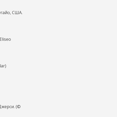
Огайо, США.
liseo
ar)
Джерси. (©