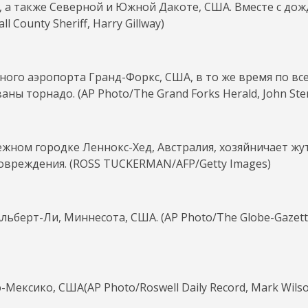
, а также Северной и Южной Дакоте, США. Вместе с до
County Sheriff, Harry Gillway)
ого аэропорта Гранд-Форкс, США, в то же время по вс
ы торнадо. (AP Photo/The Grand Forks Herald, John Ste
ежном городке Леннокс-Хед, Австралия, хозяйничает жу
повреждения. (ROSS TUCKERMAN/AFP/Getty Images)
льберт-Ли, Миннесота, США. (AP Photo/The Globe-Gazette
ксико, США(AP Photo/Roswell Daily Record, Mark Wilso