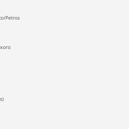
to/Petros
ского
s)