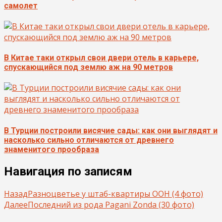
самолет
В Китае таки открыл свои двери отель в карьере,
спускающийся под землю аж на 90 метров
В Турции построили висячие сады: как они выглядят и
насколько сильно отличаются от древнего
знаменитого прообраза
Навигация по записям
Назад
Разноцветье у штаб-квартиры ООН (4 фото)
Далее
Последний из рода Pagani Zonda (30 фото)