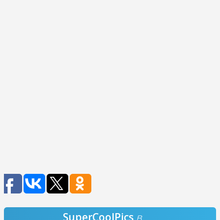
SuperCoolPics
в