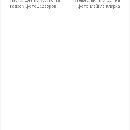
Настоящее искусство: за
Путешествия и спорт на
кадром фотошедевров
фото Майкла Кларка