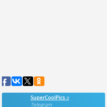
SuperCoolPics
в
Telegram