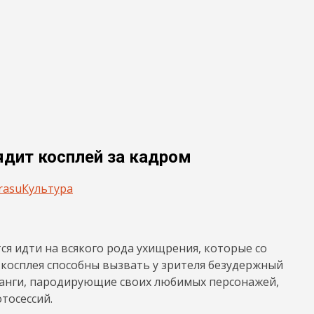
ядит косплей за кадром
rasu
Культура
ся идти на всякого рода ухищрения, которые со
 косплея способны вызвать у зрителя безудержный
 манги, пародирующие своих любимых персонажей,
тосессий.