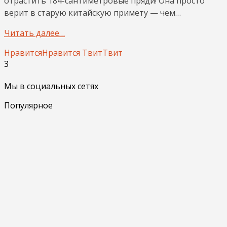
отрастить 184-сантиметровые пряди! Она просто
верит в старую китайскую примету — чем…
Читать далее…
Нравится
Нравится
Твит
Твит
3
Мы в социальных сетях
Популярное