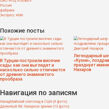
ОАО НПЦ «Полюс»
Россия
фабрики
Экспресс АМ6
Похожие посты
Легендарный ше
«Кухни», поздра
В Турции построили висячие
празднует имен
сады: как они выглядят и
Назаров
насколько сильно отличаются
от древнего знаменитого
прообраза
Навигация по записям
Назад
Майский снегопад в США (9 фото)
Далее
Audi R8: Лазерное зрение (13 фото)