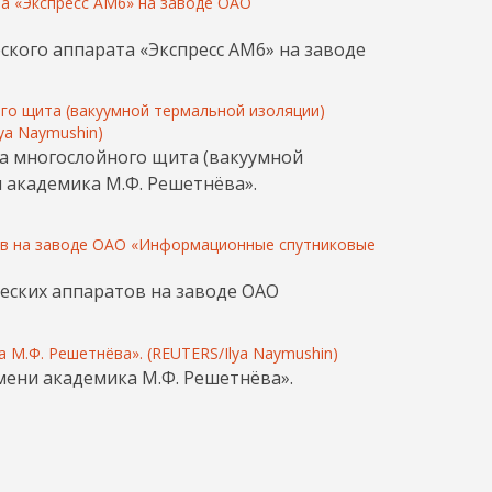
еского аппарата «Экспресс АМ6» на заводе
ва многослойного щита (вакуумной
 академика М.Ф. Решетнёва».
ческих аппаратов на заводе ОАО
мени академика М.Ф. Решетнёва».