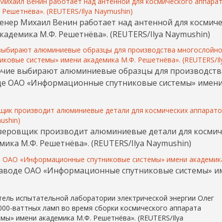
нженер Михаил Венин работает над антенной для космич
демика М.Ф. Решетнёва». (REUTERS/Ilya Naymushin)
Рабочие выбирают алюминиевые образцы для производст
оде ОАО «Информационные спутниковые системы» имени
Фрезеровщик производит алюминиевые детали для косми
ка М.Ф. Решетнёва». (REUTERS/Ilya Naymushin)
На заводе ОАО «Информационные спутниковые системы» и