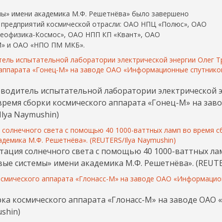
мы» имени академика М.Ф. Решетнёва» было завершено
 предприятий космической отрасли: ОАО НПЦ «Полюс», ОАО
Геофизика-Космос», ОАО НПП КП «Квант», ОАО
» и ОАО «НПО ПМ МКБ».
Руководитель испытательной лаборатории электрическо
 время сборки космического аппарата «Гонец-М» на з
lya Naymushin)
митация солнечного света с помощью 40 1000-ваттных л
е системы» имени академика М.Ф. Решетнёва». (REUTER
Сборка космического аппарата «Глонасс-М» на заводе О
shin)