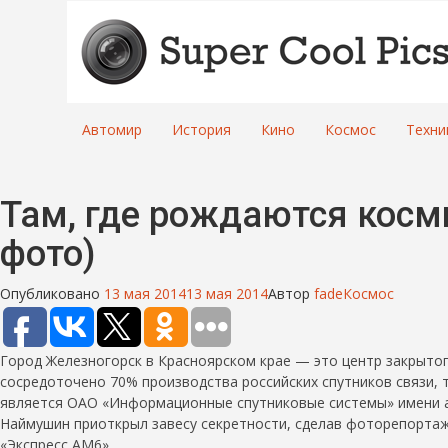
Автомир
История
Кино
Космос
Техни
Там, где рождаются косм
фото)
Опубликовано
13 мая 2014
13 мая 2014
Автор
fade
Космос
Город Железногорск в Красноярском крае — это центр закрыто
сосредоточено 70% производства российских спутников связи, 
является ОАО «Информационные спутниковые системы» имени а
Наймушин приоткрыл завесу секретности, сделав фоторепортаж
«Экспресс АМ6».