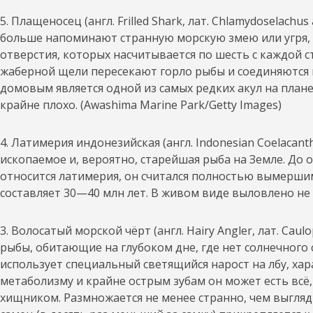
5. Плащеносец (англ. Frilled Shark, лат. Chlamydoselach
больше напоминают странную морскую змею или угря,
отверстия, которых насчитывается по шесть с каждой
жаберной щели пересекают горло рыбы и соединяются м
домовым является одной из самых редких акул на плане
крайне плохо. (Awashima Marine Park/Getty Images)
4. Латимерия индонезийская (англ. Indonesian Coelacanth
ископаемое и, вероятно, старейшая рыба на Земле. До
относится латимерия, он считался полностью вымерши
составляет 30—40 млн лет. В живом виде выловлено не 
3. Волосатый морской чёрт (англ. Hairy Angler, лат. Ca
рыбы, обитающие на глубоком дне, где нет солнечного 
использует специальный светящийся нарост на лбу, ха
метаболизму и крайне острым зубам он может есть всё,
хищником. Размножается не менее странно, чем выгляд