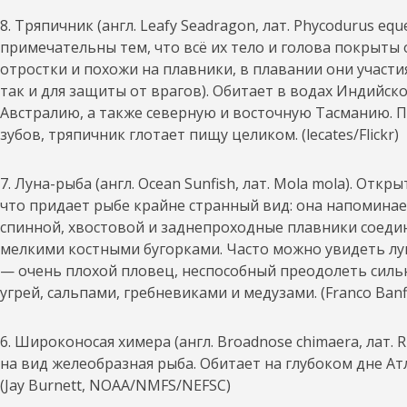
8. Тряпичник (англ. Leafy Seadragon, лат. Phycodurus eq
примечательны тем, что всё их тело и голова покрыт
отростки и похожи на плавники, в плавании они участи
так и для защиты от врагов). Обитает в водах Индий
Австралию, а также северную и восточную Тасманию. П
зубов, тряпичник глотает пищу целиком. (lecates/Flickr)
7. Луна-рыба (англ. Ocean Sunfish, лат. Mola mola). Отк
что придает рыбе крайне странный вид: она напоминае
спинной, хвостовой и заднепроходные плавники соедин
мелкими костными бугорками. Часто можно увидеть лун
— очень плохой пловец, неспособный преодолеть сильн
угрей, сальпами, гребневиками и медузами. (Franco Banf
6. Широконосая химера (англ. Broadnose chimaera, лат. 
на вид желеобразная рыба. Обитает на глубоком дне Ат
(Jay Burnett, NOAA/NMFS/NEFSC)