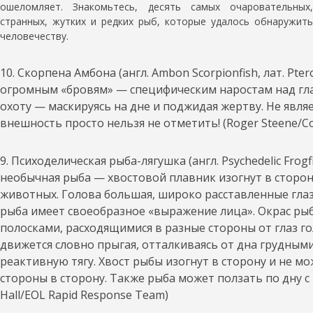
ошеломляет. Знакомьтесь, десять самых очаровательных,
странных, жутких и редких рыб, которые удалось обнаружить
человечеству.
10. Скорпена Амбона (англ. Ambon Scorpionfish, лат. Pte
огромным «бровям» — специфическим наростам над гла
охоту — маскируясь на дне и поджидая жертву. Не явля
внешность просто нельзя не отметить! (Roger Steene/Con
9. Психоделическая рыба-лягушка (англ. Psychedelic Frogfi
необычная рыба — хвостовой плавник изогнут в сторо
животных. Голова большая, широко расставленные глаз
рыба имеет своеобразное «выражение лица». Окрас ры
полосками, расходящимися в разные стороны от глаз го
движется словно прыгая, отталкиваясь от дна грудным
реактивную тягу. Хвост рыбы изогнут в сторону и не м
стороны в сторону. Также рыба может ползать по дну с
Hall/EOL Rapid Response Team)