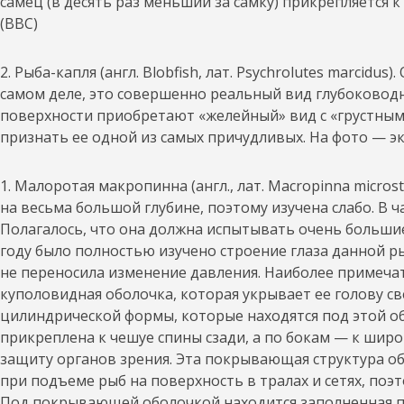
самец (в десять раз меньший за самку) прикрепляется 
(BBC)
2. Рыба-капля (англ. Blobfish, лат. Psychrolutes marcidu
самом деле, это совершенно реальный вид глубоковод
поверхности приобретают «желейный» вид с «грустным 
признать ее одной из самых причудливых. На фото — экз
1. Малоротая макропинна (англ., лат. Macropinna micro
на весьма большой глубине, поэтому изучена слабо. В 
Полагалось, что она должна испытывать очень большие 
году было полностью изучено строение глаза данной ры
не переносила изменение давления. Наиболее примеча
куполовидная оболочка, которая укрывает ее голову св
цилиндрической формы, которые находятся под этой о
прикреплена к чешуе спины сзади, а по бокам — к ши
защиту органов зрения. Эта покрывающая структура об
при подъеме рыб на поверхность в тралах и сетях, поэ
Под покрывающей оболочкой находится заполненная пр