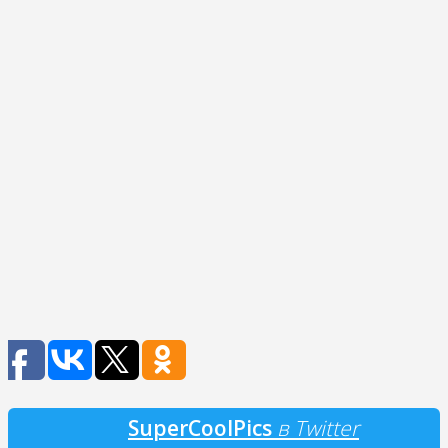
SuperCoolPics
в Twitter