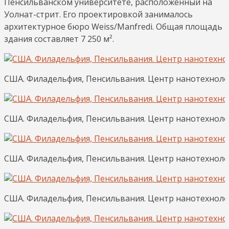
Пенсильванском университете, расположенный на
Уолнат-стрит. Его проектировкой занималось
архитектурное бюро Weiss/Manfredi. Общая площадь
здания составляет 7 250 м².
США. Филадельфия, Пенсильвания. Центр нанотехнологи
США. Филадельфия, Пенсильвания. Центр нанотехнологи
США. Филадельфия, Пенсильвания. Центр нанотехнологи
США. Филадельфия, Пенсильвания. Центр нанотехнологи