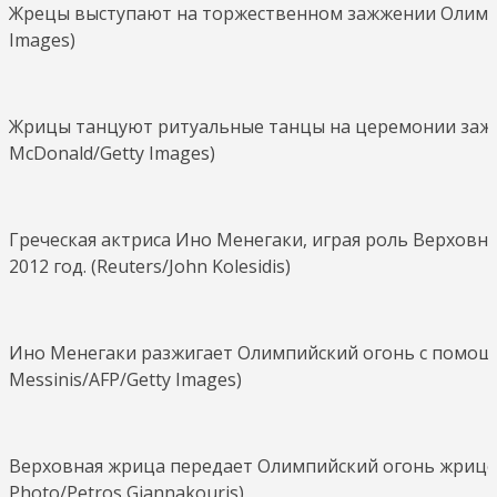
Жрецы выступают на торжественном зажжении Олимпийс
Images)
Жрицы танцуют ритуальные танцы на церемонии зажжен
McDonald/Getty Images)
Греческая актриса Ино Менегаки, играя роль Верховн
2012 год. (Reuters/John Kolesidis)
Ино Менегаки разжигает Олимпийский огонь с помощью 
Messinis/AFP/Getty Images)
Верховная жрица передает Олимпийский огонь жрице, к
Photo/Petros Giannakouris)