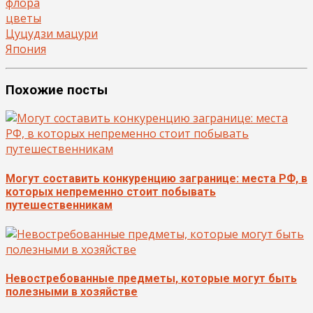
флора
цветы
Цуцудзи мацури
Япония
Похожие посты
Могут составить конкуренцию загранице: места РФ, в
которых непременно стоит побывать
путешественникам
Невостребованные предметы, которые могут быть
полезными в хозяйстве