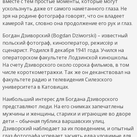
вместе с тем простые моменты, которые могут
ускользнуть даже от самого намётанного глаза. Не
зря на родине фотографа говорят, что он владеет
камерой так, словно она продолжение его рук и глаз.
Богдан Дзиворский (Bogdan Dziworski) – известный
польский фотограф, кинооператор, режиссёр и
сценарист. Родился 8 декабря 1941 года. Учился на
операторском факультете Лодзинской киношколы.
На счету Дзиворского около сорока фильмов, в том
числе короткометражки. Так же он деканствовал на
факультете радио и телевидения Силезского
университета в Катовицах.
Наибольший интерес для Богдана Дзиворского
представляют люди. На его снимках запечатлены
мужчины и женщины, старики и играющие во дворе
дети – обычная публика варшавских улиц.
Дзиворский наблюдает за их поведением, и опытный
глаз фотографа успевает заснять едва уловимые для