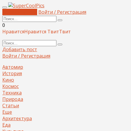
Добавить пост
Войти / Регистрация
0
Нравится
Нравится
Твит
Твит
Добавить пост
Войти / Регистрация
Автомир
История
Кино
Космос
Техника
Природа
Статьи
Еще
Архитектура
Еда