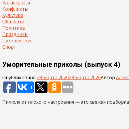
Катастрофы
Конфликты
Культура
Общество
Политика
Праздники
Путешествия
Спорт
Уморительные приколы (выпуск 4)
Опубликовано
29 марта 2020
29 марта 2020
Автор
Алек
1
Пилюля от плохого настроения — это свежая подборк