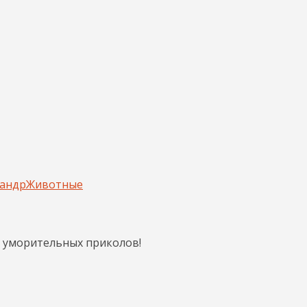
сандр
Животные
а уморительных приколов!