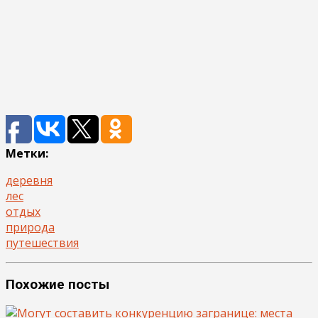
Метки:
деревня
лес
отдых
природа
путешествия
Похожие посты