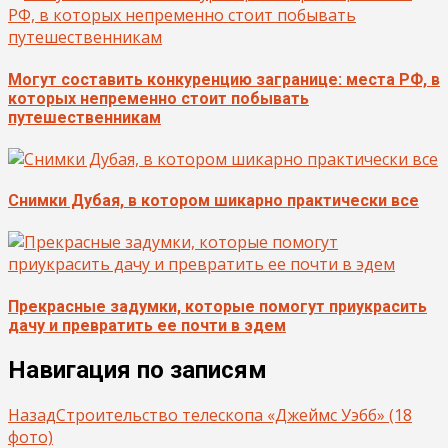
Могут составить конкуренцию загранице: места РФ, в
которых непременно стоит побывать
путешественникам
Снимки Дубая, в котором шикарно практически все
Прекрасные задумки, которые помогут приукрасить
дачу и превратить ее почти в эдем
Навигация по записям
Назад
Строительство телескопа «Джеймс Уэбб» (18
фото)