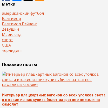
Метки:
американский футбол
Балтимор
Балтимор Рэйвенс
девушки
Мэриленд
спорт
США
черлидинг
Похожие посты
Интерьер плацкартных вагонов со всех уголков света
и в какие из них купить билет затратнее нежели на
самолет